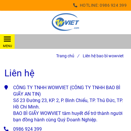
HOTLINE:
0986 924 399
Trang chủ
/
Liên hệ bao bì wowviet
Liên hệ
CÔNG TY TNHH WOWVIET (CÔNG TY TNHH BAO BÌ 
GIẤY AN TIN)

Số 23 Đường 23, KP. 2, P. Bình Chiểu, TP. Thủ Đức, TP. 
Hồ Chí Minh.

BAO BÌ GIẤY WOWVIET tâm huyết để trở thành người 
bạn đồng hành cùng Quý Doanh Nghiệp.
0986 924 399