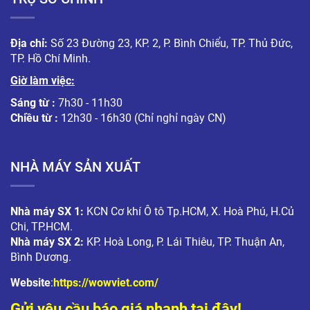
Địa chỉ:
Số 23 Đường 23, KP. 2, P. Bình Chiểu, TP. Thủ Đức,
TP. Hồ Chí Minh.
Giờ làm việc:
Sáng từ :
7h30 - 11h30
Chiều từ :
12h30 - 16h30 (Chỉ nghỉ ngày CN)
NHÀ MÁY SẢN XUẤT
Nhà máy SX 1:
KCN Cơ khí Ô tô Tp.HCM, X. Hoà Phú, H.Củ
Chi, TP.HCM.
Nhà máy SX 2:
KP. Hoà Long, P. Lái Thiêu, TP. Thuận An,
Bình Dương.
Website
:
https://wowviet.com/
Gửi yêu cầu báo giá nhanh tại đây!