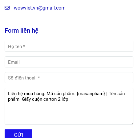
wowviet.vn@gmail.com
Form liên hệ
GỬI