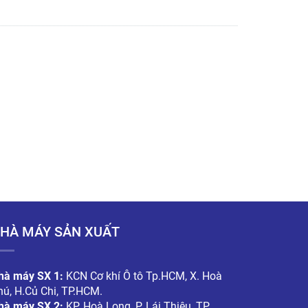
y
Hộp carton đựng giày
Hộp
HÀ MÁY SẢN XUẤT
hà máy SX 1:
KCN Cơ khí Ô tô Tp.HCM, X. Hoà
hú, H.Củ Chi, TP.HCM.
hà máy SX 2:
KP. Hoà Long, P. Lái Thiêu, TP.