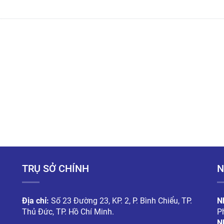
Hộp carton bế lỗ
Hộp carton nắp đậ
TRỤ SỞ CHÍNH
N
Địa chỉ:
Số 23 Đường 23, KP. 2, P. Bình Chiểu, TP.
N
Thủ Đức, TP. Hồ Chí Minh.
P
N