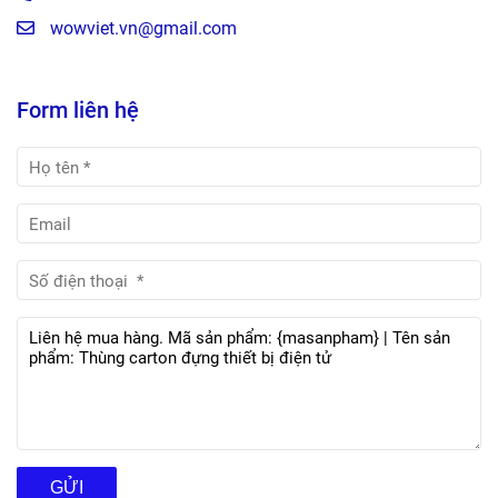
wowviet.vn@gmail.com
Form liên hệ
GỬI