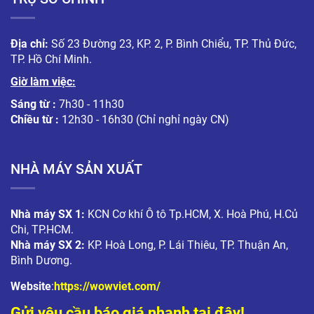
Địa chỉ:
Số 23 Đường 23, KP. 2, P. Bình Chiểu, TP. Thủ Đức,
TP. Hồ Chí Minh.
Giờ làm việc:
Sáng từ :
7h30 - 11h30
Chiều từ :
12h30 - 16h30 (Chỉ nghỉ ngày CN)
NHÀ MÁY SẢN XUẤT
Nhà máy SX 1:
KCN Cơ khí Ô tô Tp.HCM, X. Hoà Phú, H.Củ
Chi, TP.HCM.
Nhà máy SX 2:
KP. Hoà Long, P. Lái Thiêu, TP. Thuận An,
Bình Dương.
Website
:
https://wowviet.com/
Gửi yêu cầu báo giá nhanh tại đây!