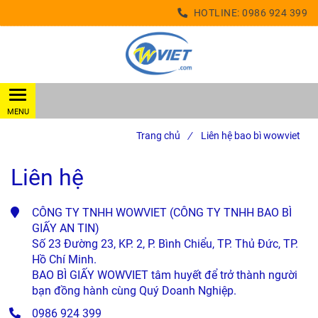
HOTLINE:
0986 924 399
Trang chủ
/
Liên hệ bao bì wowviet
Liên hệ
CÔNG TY TNHH WOWVIET (CÔNG TY TNHH BAO BÌ 
GIẤY AN TIN)

Số 23 Đường 23, KP. 2, P. Bình Chiểu, TP. Thủ Đức, TP. 
Hồ Chí Minh.

BAO BÌ GIẤY WOWVIET tâm huyết để trở thành người 
bạn đồng hành cùng Quý Doanh Nghiệp.
0986 924 399