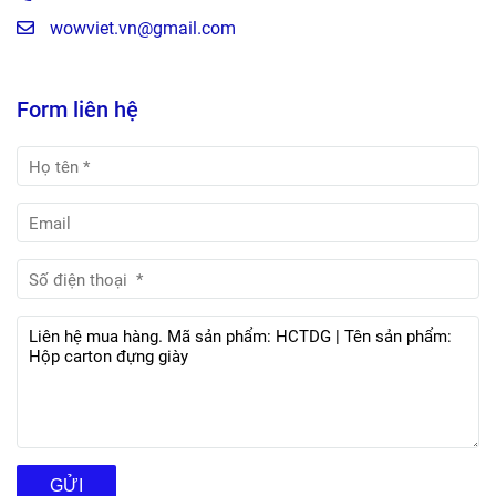
wowviet.vn@gmail.com
Form liên hệ
GỬI