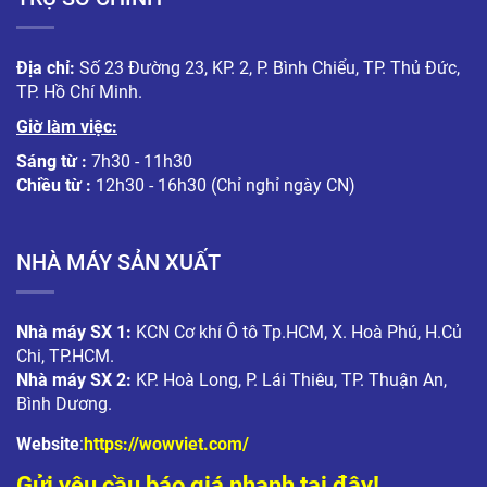
Địa chỉ:
Số 23 Đường 23, KP. 2, P. Bình Chiểu, TP. Thủ Đức,
TP. Hồ Chí Minh.
Giờ làm việc:
Sáng từ :
7h30 - 11h30
Chiều từ :
12h30 - 16h30 (Chỉ nghỉ ngày CN)
NHÀ MÁY SẢN XUẤT
Nhà máy SX 1:
KCN Cơ khí Ô tô Tp.HCM, X. Hoà Phú, H.Củ
Chi, TP.HCM.
Nhà máy SX 2:
KP. Hoà Long, P. Lái Thiêu, TP. Thuận An,
Bình Dương.
Website
:
https://wowviet.com/
Gửi yêu cầu báo giá nhanh tại đây!