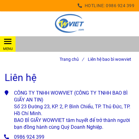
HOTLINE:
0986 924 399
Trang chủ
/
Liên hệ bao bì wowviet
Liên hệ
CÔNG TY TNHH WOWVIET (CÔNG TY TNHH BAO BÌ 
GIẤY AN TIN)

Số 23 Đường 23, KP. 2, P. Bình Chiểu, TP. Thủ Đức, TP. 
Hồ Chí Minh.

BAO BÌ GIẤY WOWVIET tâm huyết để trở thành người 
bạn đồng hành cùng Quý Doanh Nghiệp.
0986 924 399