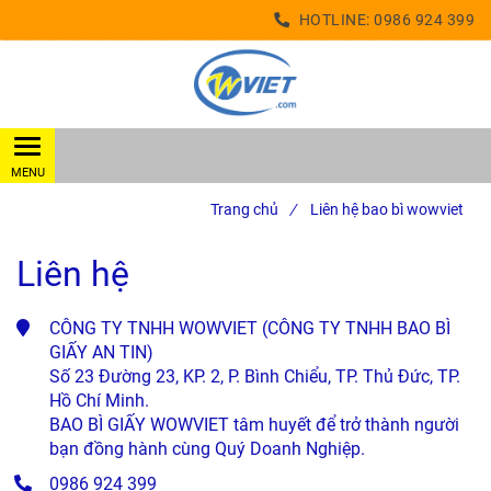
HOTLINE:
0986 924 399
Trang chủ
/
Liên hệ bao bì wowviet
Liên hệ
CÔNG TY TNHH WOWVIET (CÔNG TY TNHH BAO BÌ 
GIẤY AN TIN)

Số 23 Đường 23, KP. 2, P. Bình Chiểu, TP. Thủ Đức, TP. 
Hồ Chí Minh.

BAO BÌ GIẤY WOWVIET tâm huyết để trở thành người 
bạn đồng hành cùng Quý Doanh Nghiệp.
0986 924 399