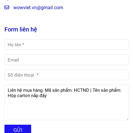
wowviet.vn@gmail.com
Form liên hệ
GỬI