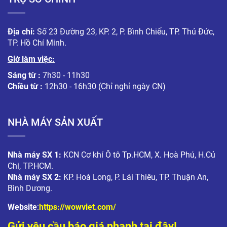
Địa chỉ:
Số 23 Đường 23, KP. 2, P. Bình Chiểu, TP. Thủ Đức,
TP. Hồ Chí Minh.
Giờ làm việc:
Sáng từ :
7h30 - 11h30
Chiều từ :
12h30 - 16h30 (Chỉ nghỉ ngày CN)
NHÀ MÁY SẢN XUẤT
Nhà máy SX 1:
KCN Cơ khí Ô tô Tp.HCM, X. Hoà Phú, H.Củ
Chi, TP.HCM.
Nhà máy SX 2:
KP. Hoà Long, P. Lái Thiêu, TP. Thuận An,
Bình Dương.
Website
:
https://wowviet.com/
Gửi yêu cầu báo giá nhanh tại đây!