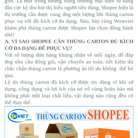
giới. Là một trong những trang thương mại điện tử hàng
đầu cực kỳ thu hút thị hiếu người tiêu dùng, Shopee hiện là
thị trường cần được cung ứng một lượng lớn thùng carton
phục vụ với đủ kích cỡ đa dạng. Nào, hãy cùng Wowviet
khám phá thùng carton được Shopee lựa chọn đồng hành
nhé!
A. VÌ SAO SHOPEE CẦN THÙNG CARTON ĐỦ KÍCH
CỠ ĐA DẠNG ĐỂ PHỤC VỤ?
Với số lượng đơn hàng khủng nhận về mỗi ngày, để đáp
ứng nhu cầu đóng gói, vận chuyển an toàn, tiết kiệm thì
chắc chắn thùng carton là phương án tối ưu không thể bỏ
qua.
Lý do thùng carton đủ kích cỡ được tin dùng vì khi sử
dụng, công dụng và lợi ích của nó vô cùng hoàn hảo mà
không phải một loại chất liệu, vật dụng nào cũng đều có
thể thay thế.