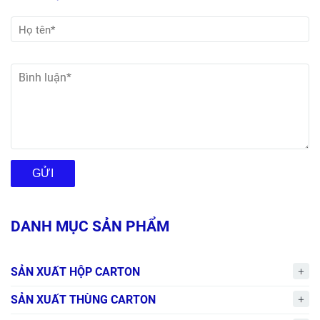
GỬI
DANH MỤC SẢN PHẨM
SẢN XUẤT HỘP CARTON
SẢN XUẤT THÙNG CARTON