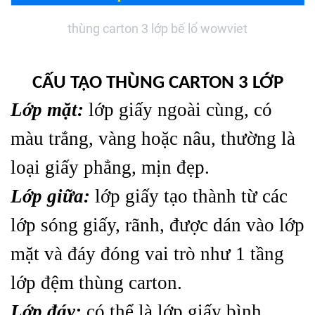
thùng carton 3 lớp bế lổ wowviet
CẤU TẠO THÙNG CARTON 3 LỚP
Lớp mặt:
lớp giấy ngoài cùng, có
màu trắng, vàng hoặc nâu, thường là
loại giấy phẳng, mịn đẹp.
Lớp giữa:
lớp giấy tạo thành từ các
lớp sóng giấy, rãnh, được dán vào lớp
mặt và đáy đóng vai trò như 1 tầng
lớp đệm thùng carton.
Lớp đáy:
có thể là lớp giấy bình