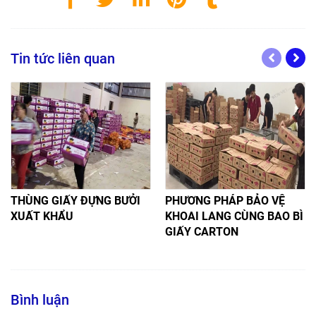
Tin tức liên quan
THÙNG GIẤY ĐỰNG BƯỞI
PHƯƠNG PHÁP BẢO VỆ
XUẤT KHẨU
KHOAI LANG CÙNG BAO BÌ
GIẤY CARTON
Bình luận