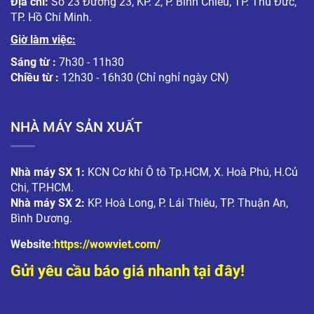
Địa chỉ:
Số 23 Đường 23, KP. 2, P. Bình Chiểu, TP. Thủ Đức,
TP. Hồ Chí Minh.
Giờ làm việc:
Sáng từ :
7h30 - 11h30
Chiều từ :
12h30 - 16h30 (Chỉ nghỉ ngày CN)
NHÀ MÁY SẢN XUẤT
Nhà máy SX 1:
KCN Cơ khí Ô tô Tp.HCM, X. Hoà Phú, H.Củ
Chi, TP.HCM.
Nhà máy SX 2:
KP. Hoà Long, P. Lái Thiêu, TP. Thuận An,
Bình Dương.
Website
:
https://wowviet.com/
Gửi yêu cầu báo giá nhanh tại đây!