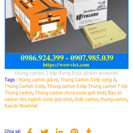
thùng carton 3 lớp đựng thực phẩm wowviet
Tags :
thùng carton giá rẻ
,
Thùng Carton 3 lớp sóng A
,
Thùng Carton 3 lớp
,
Thùng carton 5 lớp Thùng carton 7 lớp
Thùng carton
,
Thùng carton chứa nước giải khát
,
Bao bì
carton cho ngành nước giải khát
,
Giấy carton
,
thùng carton
,
Bao bì WowViet
Chia sẻ: