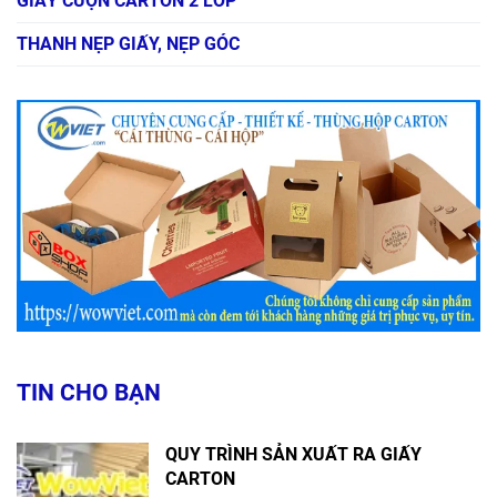
GIẤY CUỘN CARTON 2 LỚP
THANH NẸP GIẤY, NẸP GÓC
TIN CHO BẠN
QUY TRÌNH SẢN XUẤT RA GIẤY
CARTON